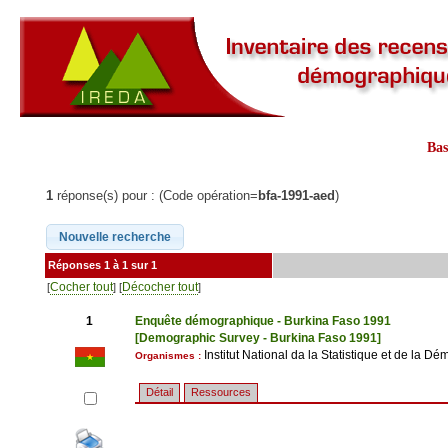
Ba
1
réponse(s) pour : (Code opération=
bfa-1991-aed
)
Réponses 1 à 1 sur 1
Cocher tout
Décocher tout
[
] [
]
1
Enquête démographique - Burkina Faso 1991
[Demographic Survey - Burkina Faso 1991]
Institut National da la Statistique et de la 
Organismes :
Détail
Ressources