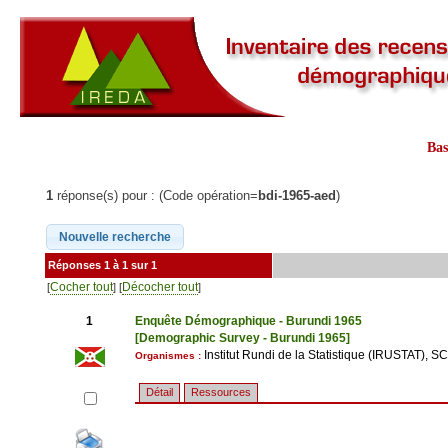
Ba
1
réponse(s) pour : (Code opération=
bdi-1965-aed
)
Réponses 1 à 1 sur 1
Cocher tout
Décocher tout
[
] [
]
1
Enquête Démographique - Burundi 1965
[Demographic Survey - Burundi 1965]
Institut Rundi de la Statistique (IRUSTAT),
Organismes :
Détail
Ressources