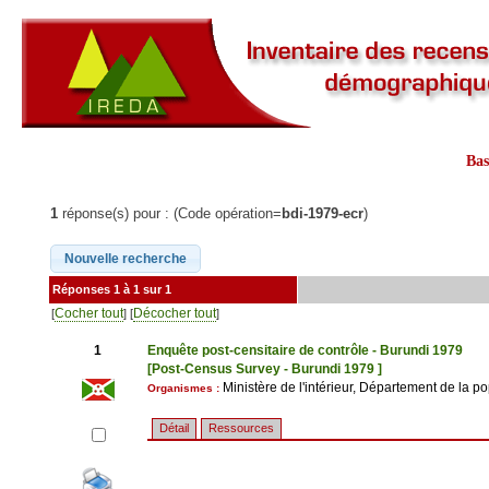
Ba
1
réponse(s) pour : (Code opération=
bdi-1979-ecr
)
Réponses 1 à 1 sur 1
Cocher tout
Décocher tout
[
] [
]
1
Enquête post-censitaire de contrôle - Burundi 1979
[Post-Census Survey - Burundi 1979 ]
Ministère de l'intérieur, Département de la p
Organismes :
Détail
Ressources