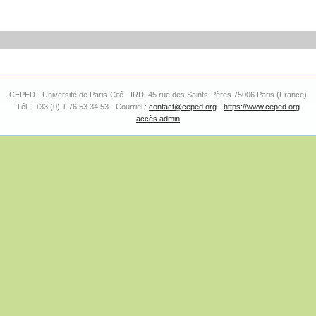
CEPED - Université de Paris-Cité - IRD, 45 rue des Saints-Pères 75006 Paris (France)
Tél. : +33 (0) 1 76 53 34 53 - Courriel :
contact@ceped.org
-
https://www.ceped.org
accès admin