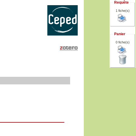
Requête
1 fiche(s)
Panier
0
fiche(s)