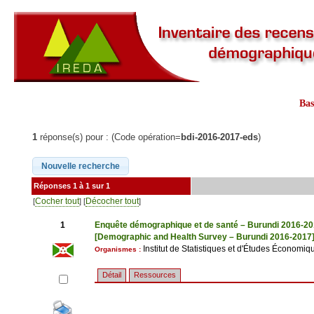
Ba
1
réponse(s) pour : (Code opération=
bdi-2016-2017-eds
)
Réponses 1 à 1 sur 1
Cocher tout
Décocher tout
[
] [
]
1
Enquête démographique et de santé – Burundi 2016-2
[Demographic and Health Survey – Burundi 2016-2017
Institut de Statistiques et d'Études Économiq
Organismes :
Détail
Ressources