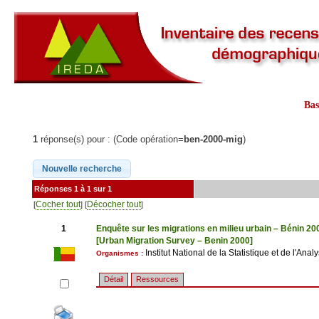
Ba
1
réponse(s) pour : (Code opération=
ben-2000-mig
)
Réponses 1 à 1 sur 1
Cocher tout
Décocher tout
[
] [
]
1
Enquête sur les migrations en milieu urbain – Bénin 20
[Urban Migration Survey – Benin 2000]
Institut National de la Statistique et de l'A
Organismes :
Détail
Ressources