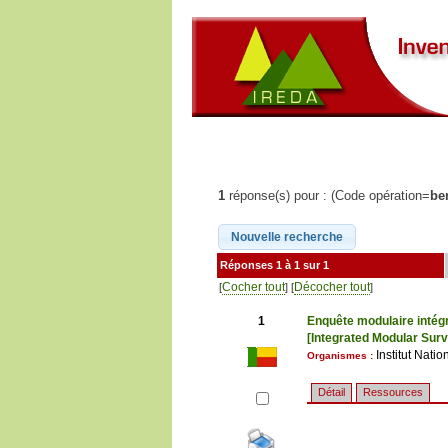
1
réponse(s) pour : (Code opération=
be
Réponses 1 à 1 sur 1
Cocher tout
Décocher tout
[
] [
]
1
Enquête modulaire intég
[Integrated Modular Sur
Institut Nati
Organismes :
Détail
Ressources