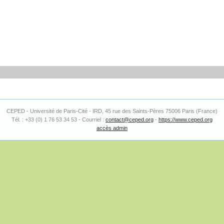
CEPED - Université de Paris-Cité - IRD, 45 rue des Saints-Pères 75006 Paris (France)
Tél. : +33 (0) 1 76 53 34 53 - Courriel :
contact@ceped.org
-
https://www.ceped.org
accès admin