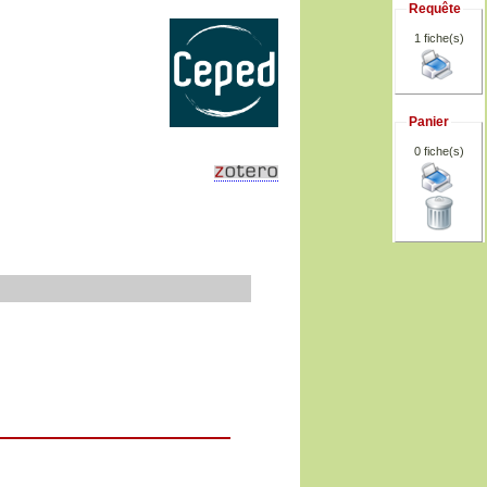
Requête
1 fiche(s)
Panier
0
fiche(s)