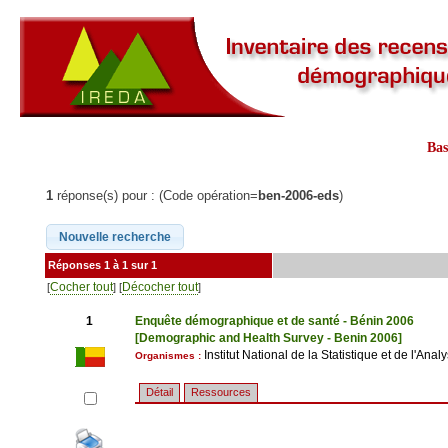
Ba
1
réponse(s) pour : (Code opération=
ben-2006-eds
)
Réponses 1 à 1 sur 1
Cocher tout
Décocher tout
[
] [
]
1
Enquête démographique et de santé - Bénin 2006
[Demographic and Health Survey - Benin 2006]
Institut National de la Statistique et de l'An
Organismes :
Détail
Ressources