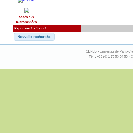
Accès aux
microdonnées
Réponses 1 à 1 sur 1
CEPED - Université de Paris-Cit
Tél. : +33 (0) 1 76 53 34 53 - C