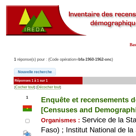
Ba
1
réponse(s) pour : (Code opération=
bfa-1960-1962-onc
)
Réponses 1 à 1 sur 1
Cocher tout
Décocher tout
[
] [
]
1
Enquête et recensements d
[Censuses and Demographic
Service de la St
Organismes :
Faso) ; Institut National de 