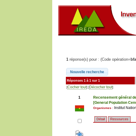
1
réponse(s) pour : (Code opération=
bf
Réponses 1 à 1 sur 1
Cocher tout
Décocher tout
[
] [
]
1
Recensement général de 
[General Population Cen
Institut Nati
Organismes :
Détail
Ressources