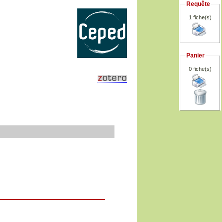
Requête
1 fiche(s)
Panier
0
fiche(s)