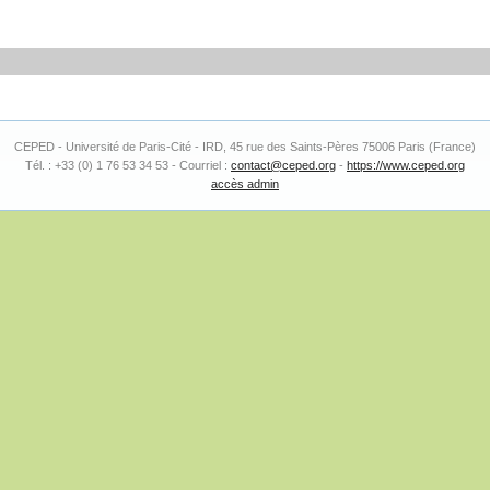
CEPED - Université de Paris-Cité - IRD, 45 rue des Saints-Pères 75006 Paris (France)
Tél. : +33 (0) 1 76 53 34 53 - Courriel :
contact@ceped.org
-
https://www.ceped.org
accès admin