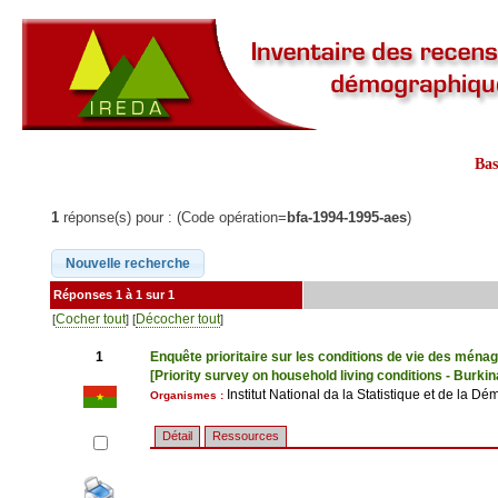
Ba
1
réponse(s) pour : (Code opération=
bfa-1994-1995-aes
)
Réponses 1 à 1 sur 1
Cocher tout
Décocher tout
[
] [
]
1
Enquête prioritaire sur les conditions de vie des mén
[Priority survey on household living conditions - Burk
Institut National da la Statistique et de la 
Organismes :
Détail
Ressources