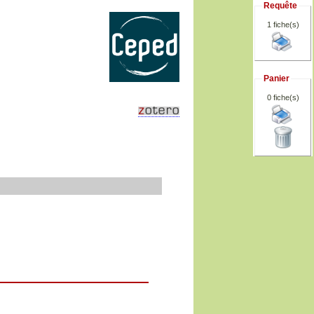
Requête
1 fiche(s)
Panier
0
fiche(s)