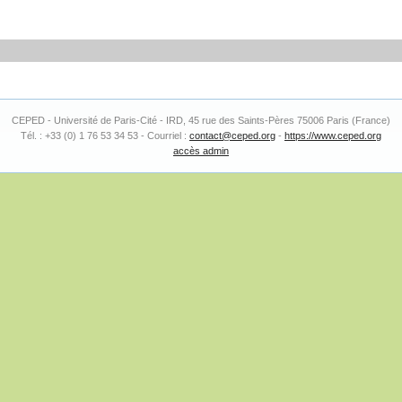
CEPED - Université de Paris-Cité - IRD, 45 rue des Saints-Pères 75006 Paris (France)
Tél. : +33 (0) 1 76 53 34 53 - Courriel :
contact@ceped.org
-
https://www.ceped.org
accès admin