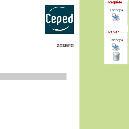
Requête
1 fiche(s)
Panier
0
fiche(s)