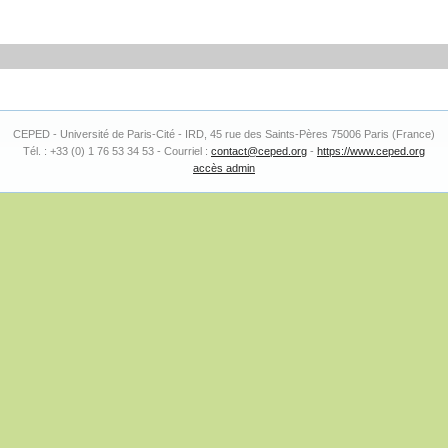
CEPED - Université de Paris-Cité - IRD, 45 rue des Saints-Pères 75006 Paris (France)
Tél. : +33 (0) 1 76 53 34 53 - Courriel :
contact@ceped.org
-
https://www.ceped.org
accès admin