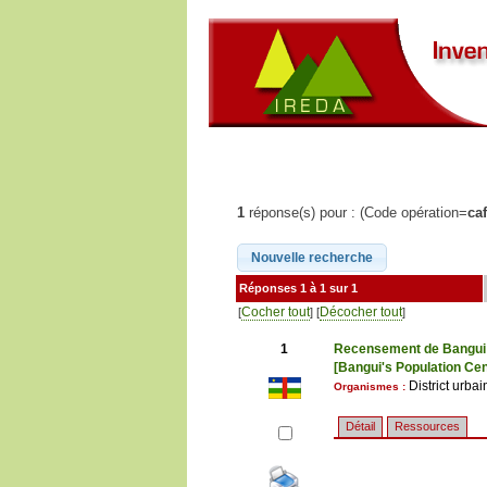
1
réponse(s) pour : (Code opération=
ca
Réponses 1 à 1 sur 1
Cocher tout
Décocher tout
[
] [
]
1
Recensement de Bangui 
[Bangui's Population Cen
District urba
Organismes :
Détail
Ressources