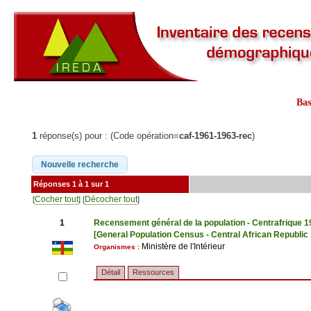
Ba
1
réponse(s) pour : (Code opération=
caf-1961-1963-rec
)
Réponses 1 à 1 sur 1
Cocher tout
Décocher tout
[
] [
]
1
Recensement général de la population - Centrafrique 
[General Population Census - Central African Republic
Ministère de l'Intérieur
Organismes :
Détail
Ressources