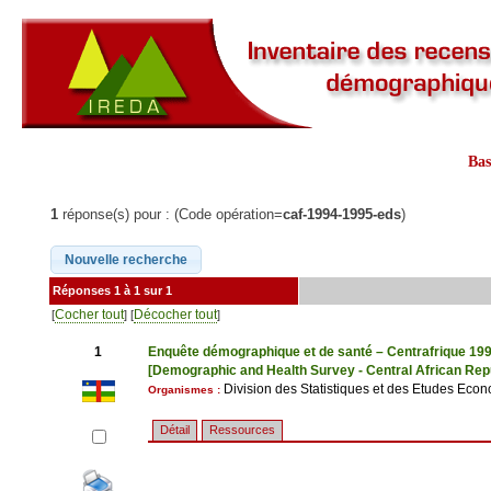
Ba
1
réponse(s) pour : (Code opération=
caf-1994-1995-eds
)
Réponses 1 à 1 sur 1
Cocher tout
Décocher tout
[
] [
]
1
Enquête démographique et de santé – Centrafrique 19
[Demographic and Health Survey - Central African Rep
Division des Statistiques et des Etudes Econ
Organismes :
Détail
Ressources