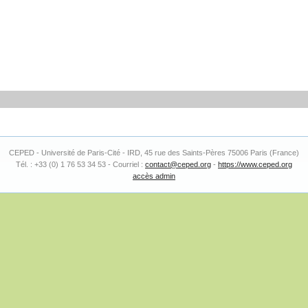
CEPED - Université de Paris-Cité - IRD, 45 rue des Saints-Pères 75006 Paris (France)
Tél. : +33 (0) 1 76 53 34 53 - Courriel :
contact@ceped.org
-
https://www.ceped.org
accès admin