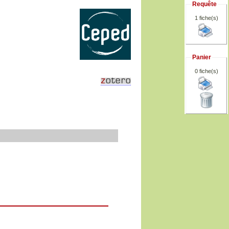
Requête
1 fiche(s)
Panier
0
fiche(s)