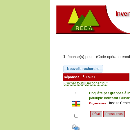
1
réponse(s) pour : (Code opération=
ca
Réponses 1 à 1 sur 1
Cocher tout
Décocher tout
[
] [
]
1
Enquête par grappes à in
[Multiple Indicator Clust
Institut Cent
Organismes :
Détail
Ressources