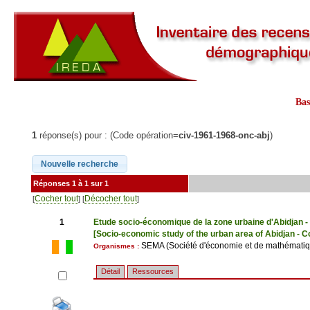
Ba
1
réponse(s) pour : (Code opération=
civ-1961-1968-onc-abj
)
Réponses 1 à 1 sur 1
Cocher tout
Décocher tout
[
] [
]
1
Etude socio-économique de la zone urbaine d'Abidjan -
[Socio-economic study of the urban area of Abidjan - C
SEMA (Société d'économie et de mathématiqu
Organismes :
Détail
Ressources