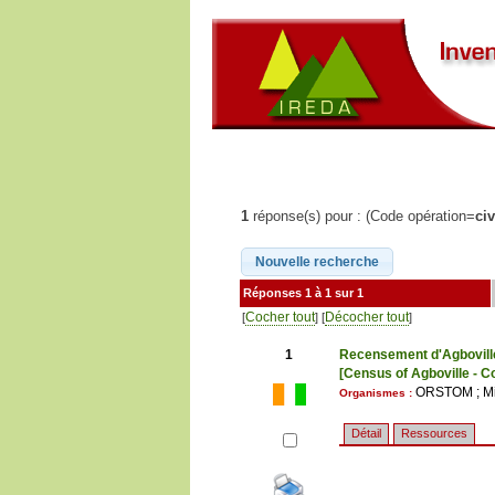
1
réponse(s) pour : (Code opération=
ci
Réponses 1 à 1 sur 1
Cocher tout
Décocher tout
[
] [
]
1
Recensement d'Agboville
[Census of Agboville - Co
ORSTOM ; Mini
Organismes :
Détail
Ressources