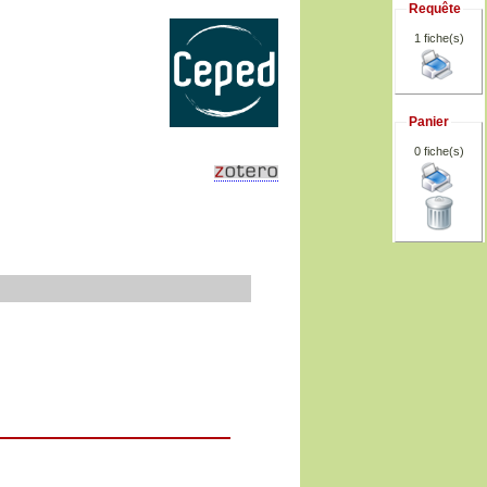
Requête
1 fiche(s)
Panier
0
fiche(s)