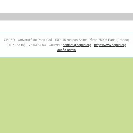
CEPED - Université de Paris-Cité - IRD, 45 rue des Saints-Pères 75006 Paris (France)
Tél. : +33 (0) 1 76 53 34 53 - Courriel :
contact@ceped.org
-
https://www.ceped.org
accès admin