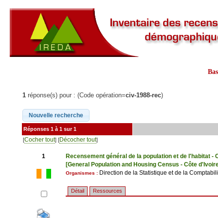
Ba
1
réponse(s) pour : (Code opération=
civ-1988-rec
)
Réponses 1 à 1 sur 1
Cocher tout
Décocher tout
[
] [
]
1
Recensement général de la population et de l'habitat - 
[General Population and Housing Census - Côte d'Ivoir
Direction de la Statistique et de la Comptabili
Organismes :
Détail
Ressources