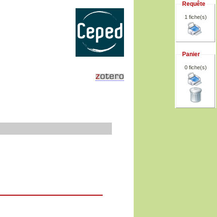
Requête
1 fiche(s)
Panier
0
fiche(s)