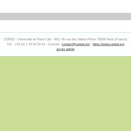
CEPED - Université de Paris-Cité - IRD, 45 rue des Saints-Pères 75006 Paris (France)
Tél. : +33 (0) 1 76 53 34 53 - Courriel :
contact@ceped.org
-
https://www.ceped.org
accès admin