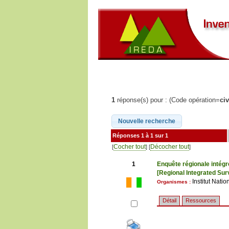
1
réponse(s) pour : (Code opération=
ci
Réponses 1 à 1 sur 1
Cocher tout
Décocher tout
[
] [
]
1
Enquête régionale intégré
[Regional Integrated Sur
Institut Nati
Organismes :
Détail
Ressources