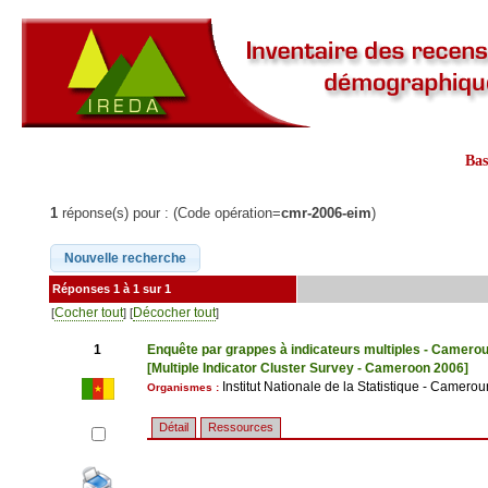
Ba
1
réponse(s) pour : (Code opération=
cmr-2006-eim
)
Réponses 1 à 1 sur 1
Cocher tout
Décocher tout
[
] [
]
1
Enquête par grappes à indicateurs multiples - Camero
[Multiple Indicator Cluster Survey - Cameroon 2006]
Institut Nationale de la Statistique - Camerou
Organismes :
Détail
Ressources