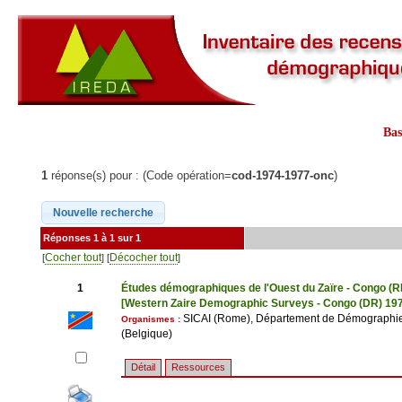
Ba
1
réponse(s) pour : (Code opération=
cod-1974-1977-onc
)
Réponses 1 à 1 sur 1
Cocher tout
Décocher tout
[
] [
]
1
Études démographiques de l'Ouest du Zaïre - Congo (
[Western Zaire Demographic Surveys - Congo (DR) 19
SICAI (Rome), Département de Démographie 
Organismes :
(Belgique)
Détail
Ressources