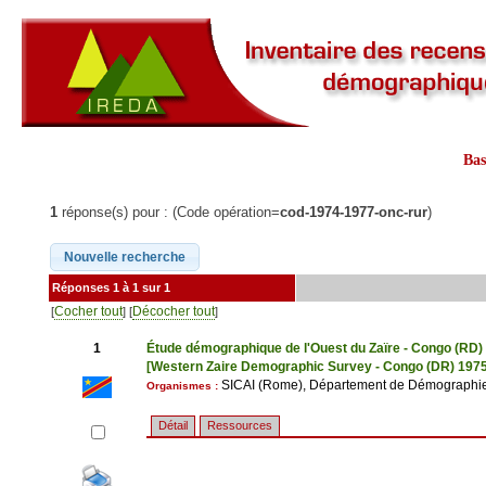
Ba
1
réponse(s) pour : (Code opération=
cod-1974-1977-onc-rur
)
Réponses 1 à 1 sur 1
Cocher tout
Décocher tout
[
] [
]
1
Étude démographique de l'Ouest du Zaïre - Congo (RD)
[Western Zaire Demographic Survey - Congo (DR) 197
SICAI (Rome), Département de Démographie d
Organismes :
Détail
Ressources