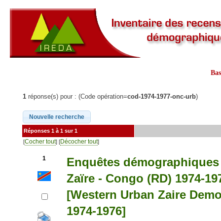
Ba
1
réponse(s) pour : (Code opération=
cod-1974-1977-onc-urb
)
Réponses 1 à 1 sur 1
Cocher tout
Décocher tout
[
] [
]
1
Enquêtes démographiques et
Zaïre - Congo (RD) 1974-19
[Western Urban Zaire Demo
1974-1976]