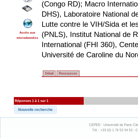
(Congo RD); Macro Internati
DHS), Laboratoire National 
Lutte contre le VIH/Sida et le
(PNLS), Institut National de
Accès aux
microdonnées
International (FHI 360), Cent
Université de Caroline du N
Détail
Ressources
Réponses 1 à 1 sur 1
CEPED - Université de Paris-Cit
Tél. : +33 (0) 1 76 53 34 53 - C