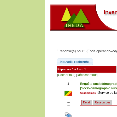
1
réponse(s) pour : (Code opération=
co
Réponses 1 à 1 sur 1
Cocher tout
Décocher tout
[
] [
]
1
Enquête sociodémographi
[Socio-demographic surve
Service de la
Organismes :
Détail
Ressources