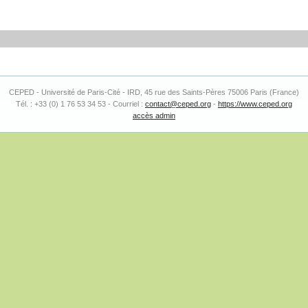
CEPED - Université de Paris-Cité - IRD, 45 rue des Saints-Pères 75006 Paris (France)
Tél. : +33 (0) 1 76 53 34 53 - Courriel :
contact@ceped.org
-
https://www.ceped.org
accès admin