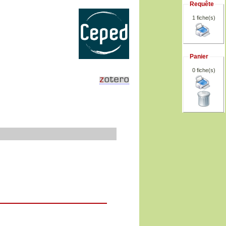
Requête
1 fiche(s)
Panier
0
fiche(s)