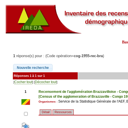
Ba
1
réponse(s) pour : (Code opération=
cog-1955-rec-bra
)
Réponses 1 à 1 sur 1
Cocher tout
Décocher tout
[
] [
]
1
Recensement de l'agglomération Brazzavilloise - Cong
[Census of the agglomeration of Brazzaville - Congo 19
Service de la Statistique Générale de l'AEF, 
Organismes :
Détail
Ressources