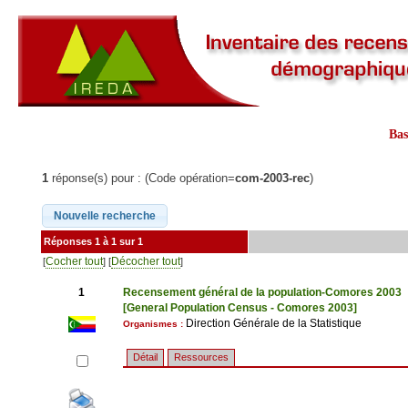
Ba
1
réponse(s) pour : (Code opération=
com-2003-rec
)
Réponses 1 à 1 sur 1
Cocher tout
Décocher tout
[
] [
]
1
Recensement général de la population-Comores 2003
[General Population Census - Comores 2003]
Direction Générale de la Statistique
Organismes :
Détail
Ressources