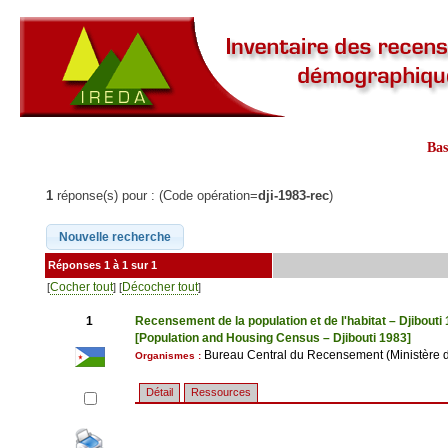
Ba
1
réponse(s) pour : (Code opération=
dji-1983-rec
)
Réponses 1 à 1 sur 1
Cocher tout
Décocher tout
[
] [
]
1
Recensement de la population et de l'habitat – Djibouti
[Population and Housing Census – Djibouti 1983]
Bureau Central du Recensement (Ministère de l
Organismes :
Détail
Ressources