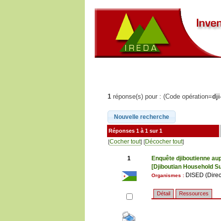
1
réponse(s) pour : (Code opération=
dj
Réponses 1 à 1 sur 1
Cocher tout
Décocher tout
[
] [
]
1
Enquête djiboutienne aup
[Djiboutian Household Sur
DISED (Direct
Organismes :
Détail
Ressources