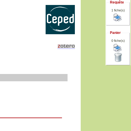
Requête
1 fiche(s)
Panier
0
fiche(s)