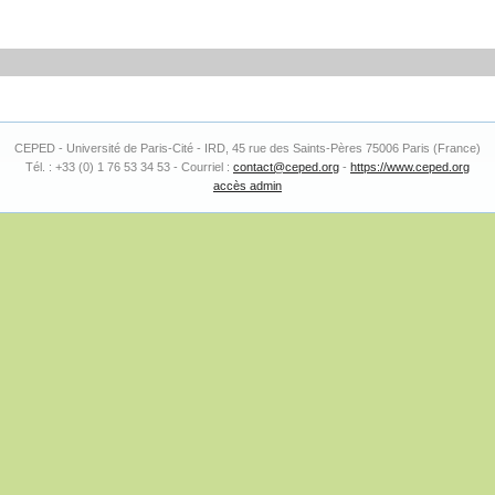
CEPED - Université de Paris-Cité - IRD, 45 rue des Saints-Pères 75006 Paris (France)
Tél. : +33 (0) 1 76 53 34 53 - Courriel :
contact@ceped.org
-
https://www.ceped.org
accès admin