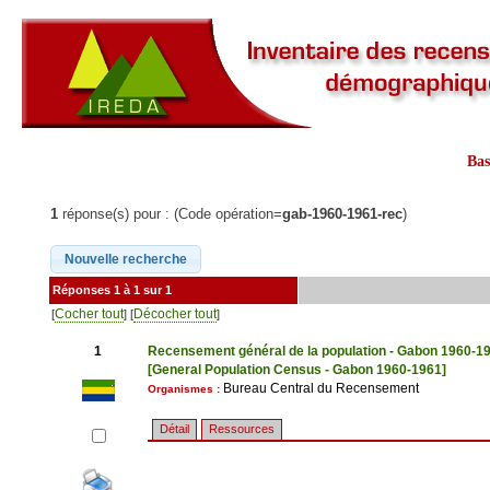
Ba
1
réponse(s) pour : (Code opération=
gab-1960-1961-rec
)
Réponses 1 à 1 sur 1
Cocher tout
Décocher tout
[
] [
]
1
Recensement général de la population - Gabon 1960-1
[General Population Census - Gabon 1960-1961]
Bureau Central du Recensement
Organismes :
Détail
Ressources