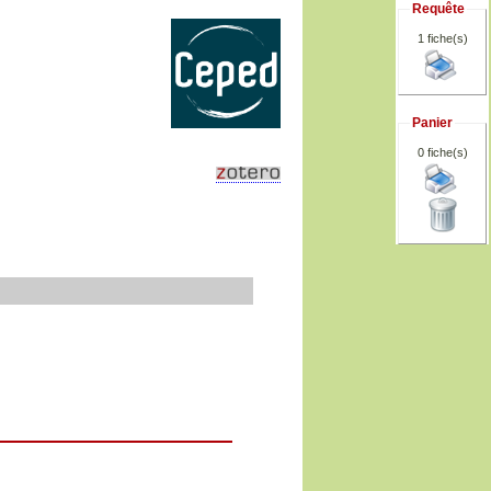
Requête
1 fiche(s)
Panier
0
fiche(s)