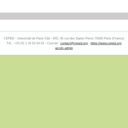
CEPED - Université de Paris-Cité - IRD, 45 rue des Saints-Pères 75006 Paris (France)
Tél. : +33 (0) 1 76 53 34 53 - Courriel :
contact@ceped.org
-
https://www.ceped.org
accès admin