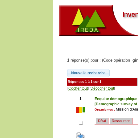
1
réponse(s) pour : (Code opération=
gi
Réponses 1 à 1 sur 1
Cocher tout
Décocher tout
[
] [
]
1
Enquête démographique d
[Demographic survey of 
Mission d'A
Organismes :
Détail
Ressources