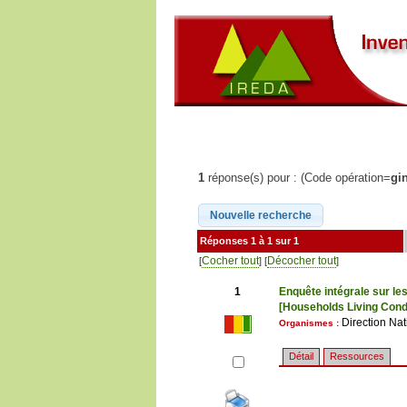
1
réponse(s) pour : (Code opération=
gi
Réponses 1 à 1 sur 1
Cocher tout
Décocher tout
[
] [
]
1
Enquête intégrale sur le
[Households Living Cond
Direction Nat
Organismes :
Détail
Ressources