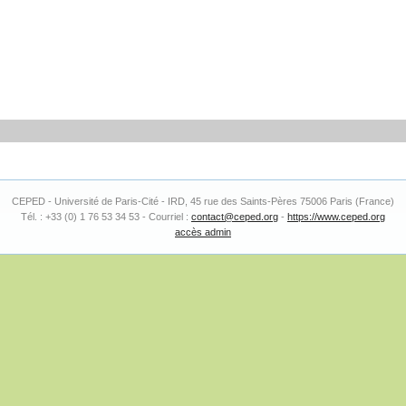
CEPED - Université de Paris-Cité - IRD, 45 rue des Saints-Pères 75006 Paris (France)
Tél. : +33 (0) 1 76 53 34 53 - Courriel :
contact@ceped.org
-
https://www.ceped.org
accès admin