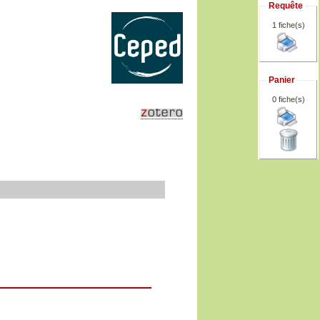
Requête
1 fiche(s)
Panier
0
fiche(s)