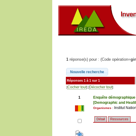
1
réponse(s) pour : (Code opération=
gi
Réponses 1 à 1 sur 1
Cocher tout
Décocher tout
[
] [
]
1
Enquête démographique e
[Demographic and Health
Institut Nati
Organismes :
Détail
Ressources