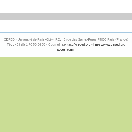
CEPED - Université de Paris-Cité - IRD, 45 rue des Saints-Pères 75006 Paris (France)
Tél. : +33 (0) 1 76 53 34 53 - Courriel :
contact@ceped.org
-
https://www.ceped.org
accès admin