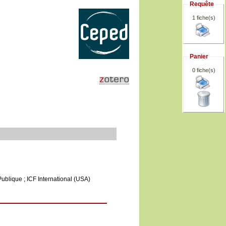
Requête
1 fiche(s)
Panier
0
fiche(s)
 Publique ; ICF International (USA)