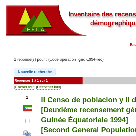
Ba
1
réponse(s) pour : (Code opération=
gnq-1994-rec
)
Réponses 1 à 1 sur 1
Cocher tout
Décocher tout
[
] [
]
1
II Censo de poblacion y II 
[Deuxième recensement génér
Guinée Équatoriale 1994]
[Second General Populatio