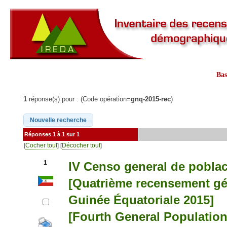
Ba
1
réponse(s) pour : (Code opération=
gnq-2015-rec
)
Réponses 1 à 1 sur 1
Cocher tout
Décocher tout
[
] [
]
1
IV Censo general de poblac
[Quatrième recensement géné
Guinée Équatoriale 2015]
[Fourth General Populatio