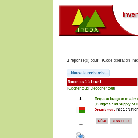
1
réponse(s) pour : (Code opération=
md
Réponses 1 à 1 sur 1
Cocher tout
Décocher tout
[
] [
]
1
Enquête budgets et ali
[Budgets and supply of 
Institut Nat
Organismes :
Détail
Ressources