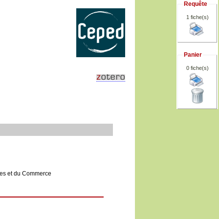
Requête
1 fiche(s)
Panier
0
fiche(s)
nces et du Commerce