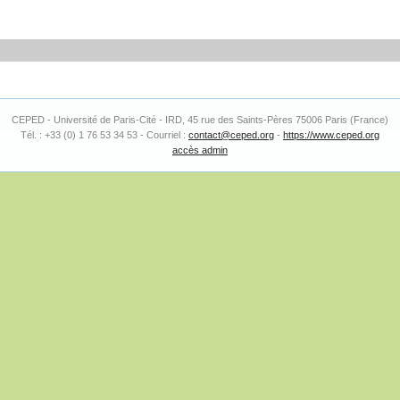
CEPED - Université de Paris-Cité - IRD, 45 rue des Saints-Pères 75006 Paris (France)
Tél. : +33 (0) 1 76 53 34 53 - Courriel :
contact@ceped.org
-
https://www.ceped.org
accès admin