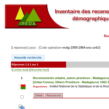
Ba
1
réponse(s) pour : (Code opération=
mdg-1959-1964-onc-urb3
)
Réponses 1 à 1 sur 1
Cocher tout
Décocher tout
[
] [
]
1
Recensements urbains, autres provinces - Madagasca
[Urban Census, Others Provinces - Madagascar 1962-
Institut National de la Statistique et de la
Organismes :
Détail
Ressources