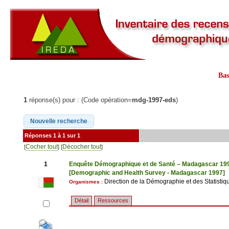
Ba
1
réponse(s) pour : (Code opération=
mdg-1997-eds
)
Réponses 1 à 1 sur 1
Cocher tout
Décocher tout
[
] [
]
1
Enquête Démographique et de Santé – Madagascar 19
[Demographic and Health Survey - Madagascar 1997]
Direction de la Démographie et des Statistiq
Organismes :
Détail
Ressources