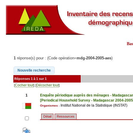
Ba
1
réponse(s) pour : (Code opération=
mdg-2004-2005-aes
)
Réponses 1 à 1 sur 1
Cocher tout
Décocher tout
[
] [
]
1
Enquête périodique auprès des ménages - Madagasca
[Periodical Household Survey - Madagascar 2004-2005
Institut National de la Statistique (INSTAT)
Organismes :
Détail
Ressources