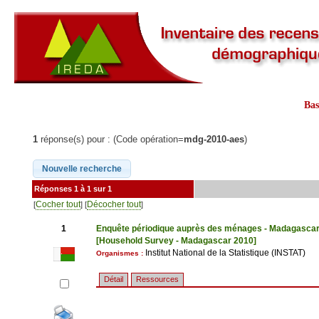
Ba
1
réponse(s) pour : (Code opération=
mdg-2010-aes
)
Réponses 1 à 1 sur 1
Cocher tout
Décocher tout
[
] [
]
1
Enquête périodique auprès des ménages - Madagasca
[Household Survey - Madagascar 2010]
Institut National de la Statistique (INSTAT)
Organismes :
Détail
Ressources