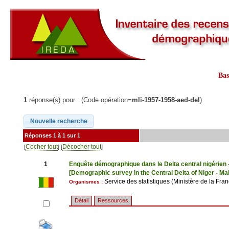
Ba
1
réponse(s) pour : (Code opération=
mli-1957-1958-aed-del
)
Réponses 1 à 1 sur 1
Cocher tout
Décocher tout
[
] [
]
1
Enquête démographique dans le Delta central nigérien 
[Demographic survey in the Central Delta of Niger - Ma
Service des statistiques (Ministère de la Fra
Organismes :
Détail
Ressources