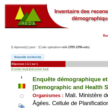
Ba
1
réponse(s) pour : (Code opération=
mli-1995-1996-eds
)
Réponses 1 à 1 sur 1
Cocher tout
Décocher tout
[
] [
]
1
Enquête démographique et 
[Demographic and Health Su
Mali. Ministère d
Organismes :
Âgées. Cellule de Planificatio