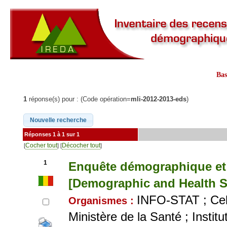
Ba
1
réponse(s) pour : (Code opération=
mli-2012-2013-eds
)
Réponses 1 à 1 sur 1
Cocher tout
Décocher tout
[
] [
]
1
Enquête démographique et 
[Demographic and Health S
INFO-STAT ; Cell
Organismes :
Ministère de la Santé ; Instit