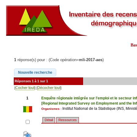
Ba
1
réponse(s) pour : (Code opération=
mli-2017-aes
)
Réponses 1 à 1 sur 1
Cocher tout
Décocher tout
[
] [
]
1
Enquête régionale intégrée sur l'emploi et le secteur in
[Regional Integrated Survey on Employment and the Inf
Institut National de la Statistique (INS, Mini
Organismes :
Détail
Ressources