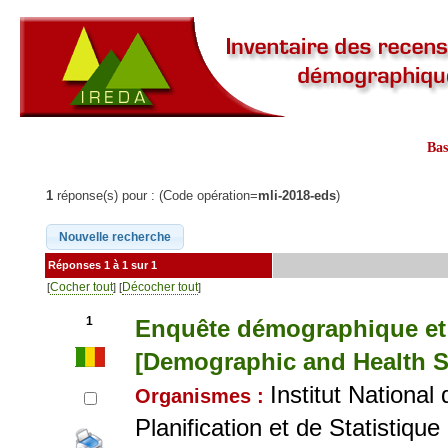
Ba
1
réponse(s) pour : (Code opération=
mli-2018-eds
)
Réponses 1 à 1 sur 1
Cocher tout
Décocher tout
[
] [
]
1
Enquête démographique et 
[Demographic and Health Su
Institut National
Organismes :
Planification et de Statistiq