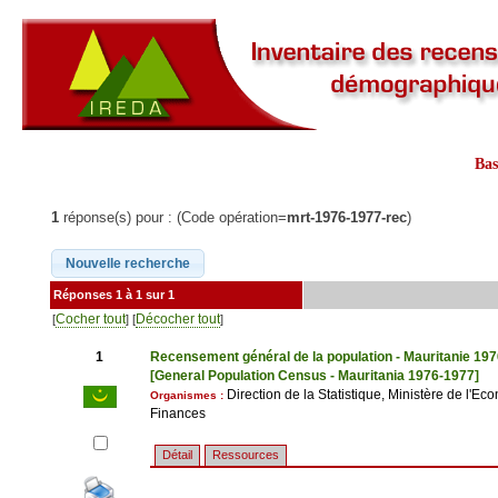
Ba
1
réponse(s) pour : (Code opération=
mrt-1976-1977-rec
)
Réponses 1 à 1 sur 1
Cocher tout
Décocher tout
[
] [
]
1
Recensement général de la population - Mauritanie 19
[General Population Census - Mauritania 1976-1977]
Direction de la Statistique, Ministère de l'Ec
Organismes :
Finances
Détail
Ressources