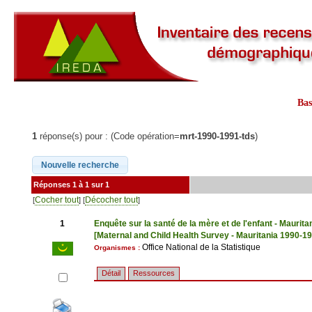
Ba
1
réponse(s) pour : (Code opération=
mrt-1990-1991-tds
)
Réponses 1 à 1 sur 1
Cocher tout
Décocher tout
[
] [
]
1
Enquête sur la santé de la mère et de l'enfant - Maurit
[Maternal and Child Health Survey - Mauritania 1990-1
Office National de la Statistique
Organismes :
Détail
Ressources