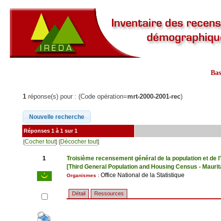
Ba
1
réponse(s) pour : (Code opération=
mrt-2000-2001-rec
)
Réponses 1 à 1 sur 1
Cocher tout
Décocher tout
[
] [
]
1
Troisième recensement général de la population et de l
[Third General Population and Housing Census - Mauri
Office National de la Statistique
Organismes :
Détail
Ressources